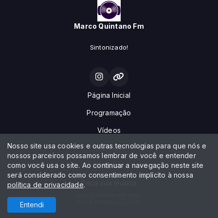
Marco Quintano Fm
Sintonizado!
Página Inicial
Programação
Vídeos
Nosso site usa cookies e outras tecnologias para que nós e
Notícias
nossos parceiros possamos lembrar de você e entender
como você usa o site. Ao continuar a navegação neste site
Contato
será considerado como consentimento implícito à nossa
Peça sua música
política de privacidade
.
Todos os direitos reservados.
Com a tecnologia
Entendi